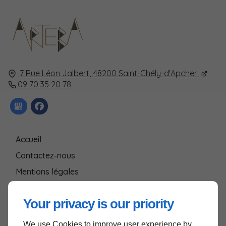
7 Rue Léon Jalbert,
48200
Saint-Chély-d'Apcher
09 70 35 20 78
Accueil
Contactez-nous
Mentions légales
Plan du site
Your privacy is our priority
We use Cookies to improve user experience by